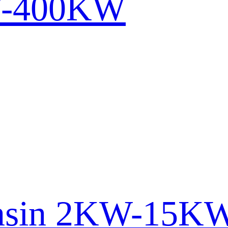
W-400KW
ensin 2KW-15K