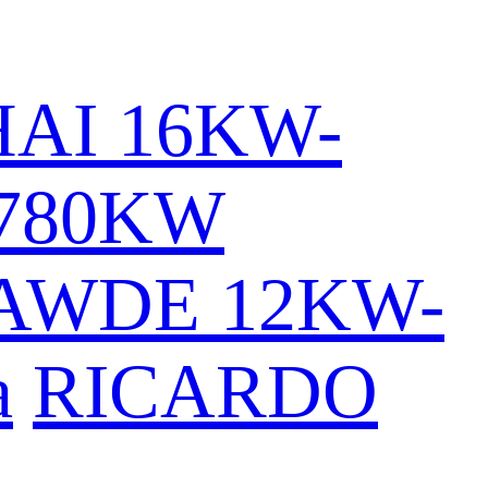
AI 16KW-
780KW
AWDE 12KW-
a
RICARDO