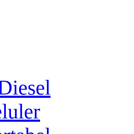
Diesel
luler