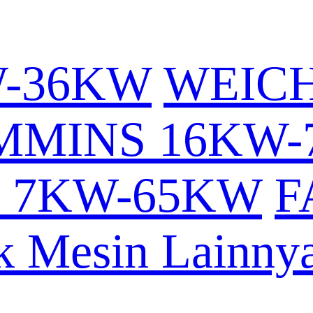
W-36KW
WEICH
MMINS 16KW-
 7KW-65KW
F
k Mesin Lainny