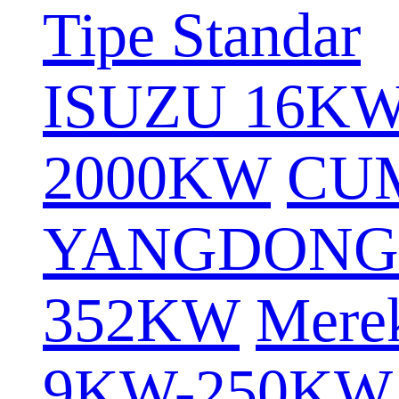
Tipe Standar
ISUZU 16K
2000KW
CU
YANGDONG
352KW
Mere
9KW-250KW