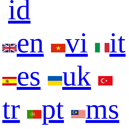
id
en
vi
it
es
uk
tr
pt
ms