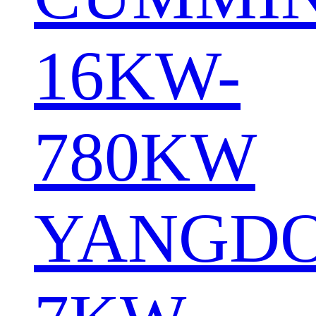
16KW-
780KW
YANGD