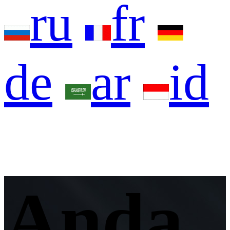
ru
fr
de
ar
id
Anda