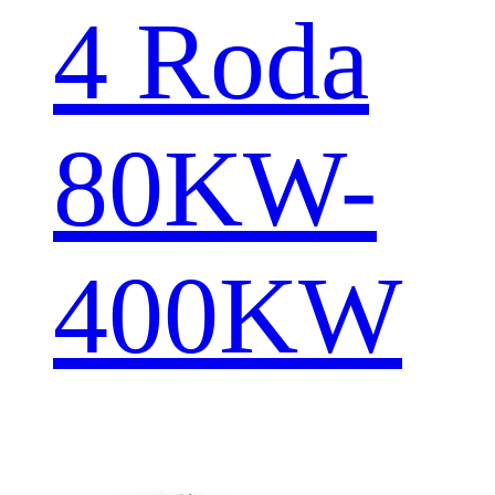
4 Roda
80KW-
400KW