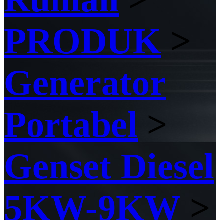
PRODUK
>
Generator
Portabel
>
Genset Diesel
5KW-9KW
>