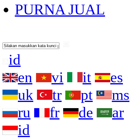
PURNA JUAL
id
en
vi
it
es
uk
tr
pt
ms
ru
fr
de
ar
id