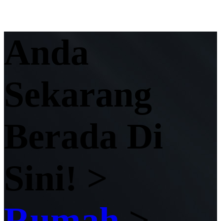
Anda
Sekarang
Berada Di
Sini! >
Rumah
>